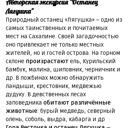
Авторская экскурсия "Останец
Лягушка"
Природный останец «Лягушка» – одно из
самых таинственных и почитаемых
мест на Сахалине. Своей загадочностью
оно привлекает не только местных
жителей, но и гостей острова. На горном
склоне
произрастают
ель, Курильский
бамбук, малина, шиповник, черничник и
др. В ложбинах можно обнаружить
ландыши, крестовник, медвежью
дудуку. В девственных лесах
заповедника
обитают различённые
животные
: бурый медведь, северный
олень, соболь, выдра, кабарга и др
Гора Весточка и останец Лягушка
—