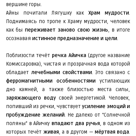
вершине горы.
Айны почитали Лягушку как
Храм мудрости
.
Поднимаясь по тропе к Храму мудрости, человек
как бы
переживает заново свою жизнь
, в итоге
осознавая
истинное предназначение и цели
.
Поблизости течёт
речка Айичка
(другое название
Комиссаровка), чистая и прозрачная вода которой
обладает
лечебными свойствами
. Это связано с
ферромагнитными особенностями
устилающих
дно камней, а также близостью места силы,
заряжающего воду
своей энергетикой. Человек,
попивший из речки, чувствует
усиление эмоций и
пробуждение желаний
. Не далеко от "Солнечной
поляны" в Айичку
впадают два ручья
, в одном из
которых течёт
живая
, а в другом —
мёртвая вода
.